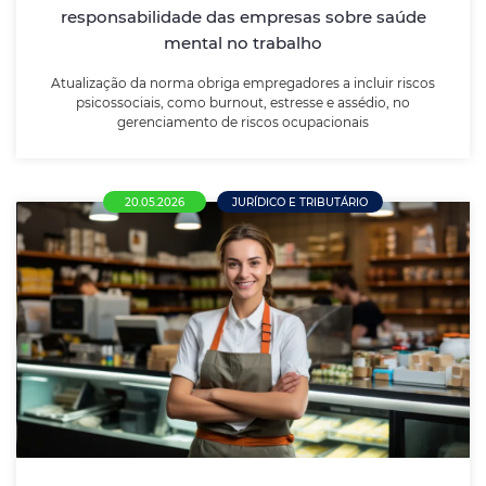
responsabilidade das empresas sobre saúde
mental no trabalho
LEIA MAIS
Atualização da norma obriga empregadores a incluir riscos
psicossociais, como burnout, estresse e assédio, no
gerenciamento de riscos ocupacionais
20.05.2026
JURÍDICO E TRIBUTÁRIO
Comércio em Nova Mutum terá novo piso
salarial de R$ 1.715 a partir de maio de
2026
Termo aditivo da Convenção Coletiva também prevê
reajuste de 4,5% para trabalhadores que recebem
acima do piso e define contribuições assistenciais