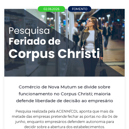
02.06.2026
FOMENTO
Comércio de Nova Mutum se divide sobre
funcionamento no Corpus Christi; maioria
defende liberdade de decisão ao
empresário
Pesquisa realizada pela ACENM/CDL aponta que mais
da metade das empresas pretende fechar as portas
no dia 04 de junho, enquanto empresários defendem
Comércio de Nova Mutum se divide sobre
autonomia para decidir sobre a abertura dos
funcionamento no Corpus Christi; maioria
estabelecimentos.
defende liberdade de decisão ao empresário
Pesquisa realizada pela ACENM/CDL aponta que mais da
LEIA MAIS
metade das empresas pretende fechar as portas no dia 04 de
junho, enquanto empresários defendem autonomia para
decidir sobre a abertura dos estabelecimentos.