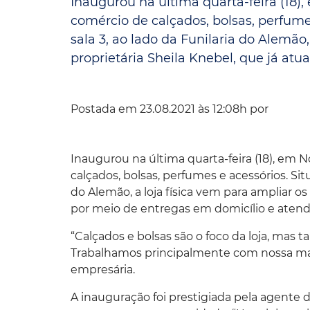
Inaugurou na última quarta-feira (18)
comércio de calçados, bolsas, perfume
Convênio Parque das Águas
sala 3, ao lado da Funilaria do Alemão
Convênio Mix da Saúde
proprietária Sheila Knebel, que já atua
Postada em 23.08.2021 às 12:08h por
Inaugurou na última quarta-feira (18), em 
calçados, bolsas, perfumes e acessórios. Sit
do Alemão, a loja física vem para ampliar o
por meio de entregas em domicílio e atend
“Calçados e bolsas são o foco da loja, mas
Trabalhamos principalmente com nossa mar
empresária.
A inauguração foi prestigiada pela agente