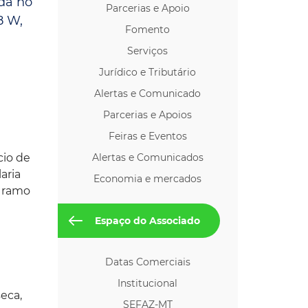
ada no
Parcerias e Apoio
os p/ Locação
8 W,
Fomento
Serviços
Jurídico e Tributário
Alertas e Comunicado
Parcerias e Apoios
Feiras e Eventos
cio de
Alertas e Comunicados
aria
Economia e mercados
o ramo
Espaço do Associado
Datas Comerciais
Institucional
eca,
SEFAZ-MT