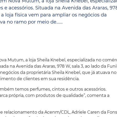
, em Nova Mutum, a loja Sheila Knebel, especializ
Espaç
Proteção ao Crédito
s e acessórios. Situada na Avenida das Araras, 97
, a loja física vem para ampliar os negócios da
Vante CRM
va no ramo por meio de......
Nova Mutum, a loja Sheila Knebel, especializada no comér
uada na Avenida das Araras, 978 W, sala 3, ao lado da Funil
s negócios da proprietária Sheila Knebel, que já atuava n
imento de clientes em sua residência.
 também temos perfumes, cintos e outros acessórios.
ca própria, com produtos de qualidade”, comenta a
 de relacionamento da Acenm/CDL, Adriele Caren da Fons