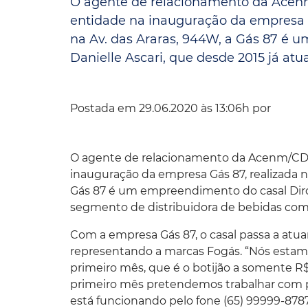
O agente de relacionamento da Acenm
entidade na inauguração da empresa Gá
Convênio Parque das Águas
na Av. das Araras, 944W, a Gás 87 é
Convênio Mix da Saúde
Danielle Ascari, que desde 2015 já atu
Postada em 29.06.2020 às 13:06h por
O agente de relacionamento da Acenm/CDL,
inauguração da empresa Gás 87, realizada na 
Gás 87 é um empreendimento do casal Dirce
segmento de distribuidora de bebidas com
Com a empresa Gás 87, o casal passa a atu
representando a marcas Fogás. “Nós estam
primeiro mês, que é o botijão a somente 
primeiro mês pretendemos trabalhar com pre
está funcionando pelo fone (65) 99999-8787