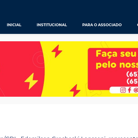
AS
PROJETO EMPRESA SOLIDÁRI
Edita
CDL IA
Apoio
Cartão Bee Benefícios
INSTITUCIONAL
PARA O ASSOCIADO
INICIAL
Guia 
Certificado Digital
SER
SOLUÇÕES
APP 
CDL Celular
AS
PROJETO EMPRESA SOLIDÁRI
Edita
Repre
CDL IA
Eu Sou Nome Limpo Cobranças
Apoio
Atual
Cartão Bee Benefícios
Flora Insight - NR-1
Guia 
Núcle
Certificado Digital
Kolmeia Energia
APP 
Espaç
CDL Celular
Proteção ao Crédito
Repre
Eu Sou Nome Limpo Cobranças
Vante CRM
Atual
Flora Insight - NR-1
Núcle
Kolmeia Energia