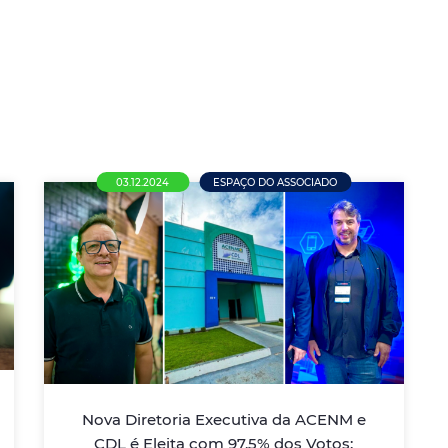
03.12.2024
ESPAÇO DO ASSOCIADO
Nova Diretoria Executiva da
ACENM e CDL é Eleita com 97,5%
dos Votos: Fernando Simão e
Joldemar Camilo Vieira Assumem
Liderança a Partir de Janeiro
Nova Diretoria Executiva da ACENM e
Eleição unificada para as duas entidades
CDL é Eleita com 97,5% dos Votos:
empresariais de Nova Mutum destaca a