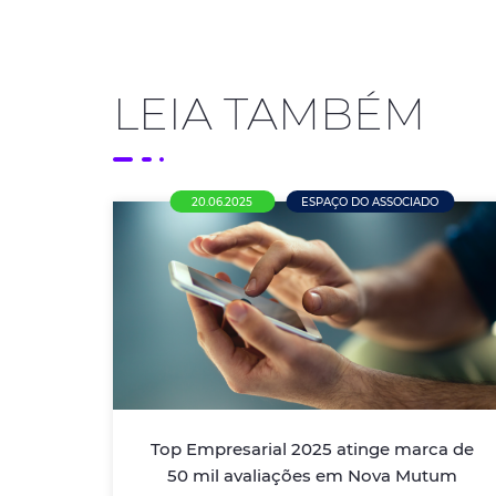
LEIA TAMBÉM
20.06.2025
ESPAÇO DO ASSOCIADO
Top Empresarial 2025 atinge
marca de 50 mil avaliações em
Nova Mutum
Campanha vai até o dia 10 de agosto e
Comissão Organizadora espera ultrapassar
a marca de 110 mil avaliações
Top Empresarial 2025 atinge marca de
50 mil avaliações em Nova Mutum