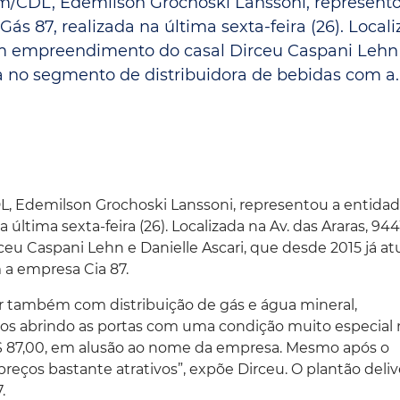
/CDL, Edemilson Grochoski Lanssoni, represent
Espaç
Proteção ao Crédito
s 87, realizada na última sexta-feira (26). Local
 um empreendimento do casal Dirceu Caspani Lehn
Vante CRM
a no segmento de distribuidora de bebidas com a...
 Edemilson Grochoski Lanssoni, representou a entidad
última sexta-feira (26). Localizada na Av. das Araras, 94
u Caspani Lehn e Danielle Ascari, que desde 2015 já at
 a empresa Cia 87.
ar também com distribuição de gás e água mineral,
os abrindo as portas com uma condição muito especial 
R$ 87,00, em alusão ao nome da empresa. Mesmo após o
ços bastante atrativos”, expõe Dirceu. O plantão delive
.