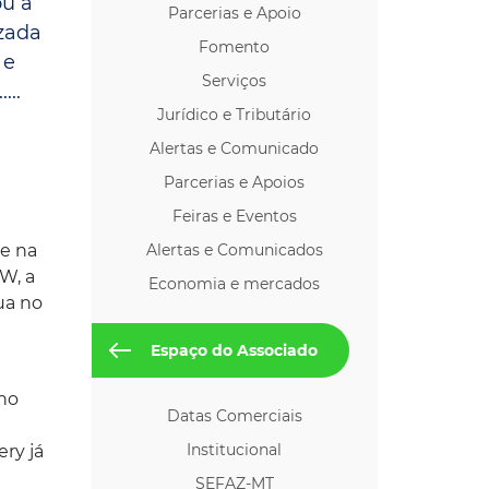
ou a
Parcerias e Apoio
os p/ Locação
izada
Fomento
 e
Serviços
...
Jurídico e Tributário
Alertas e Comunicado
Parcerias e Apoios
Feiras e Eventos
e na
Alertas e Comunicados
4W, a
Economia e mercados
ua no
Espaço do Associado
no
Datas Comerciais
Institucional
ry já
SEFAZ-MT