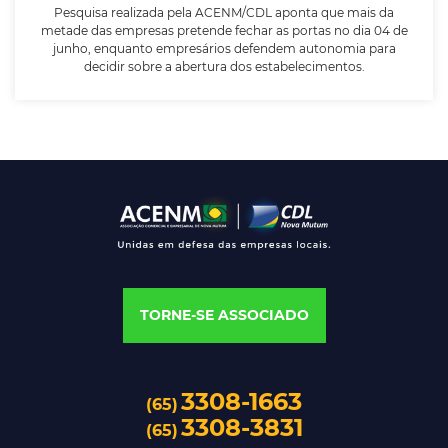
Pesquisa realizada pela ACENM/CDL aponta que mais da
LEIA MAIS
metade das empresas pretende fechar as portas no dia 04 de
junho, enquanto empresários defendem autonomia para
decidir sobre a abertura dos estabelecimentos.
TORNE-SE ASSOCIADO
3308-1663
(65)
3308-3831
(65)