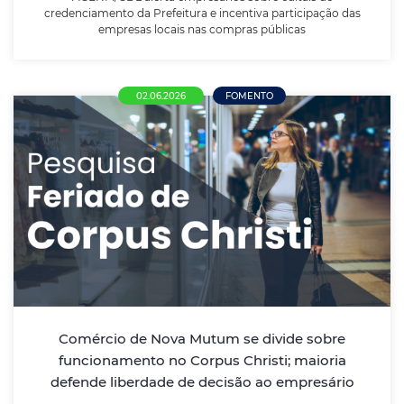
credenciamento da Prefeitura e incentiva participação das
empresas locais nas compras públicas
02.06.2026
FOMENTO
Comércio de Nova Mutum se divide sobre
funcionamento no Corpus Christi; maioria
defende liberdade de decisão ao
empresário
Pesquisa realizada pela ACENM/CDL aponta que mais
da metade das empresas pretende fechar as portas
no dia 04 de junho, enquanto empresários defendem
Comércio de Nova Mutum se divide sobre
autonomia para decidir sobre a abertura dos
funcionamento no Corpus Christi; maioria
estabelecimentos.
defende liberdade de decisão ao empresário