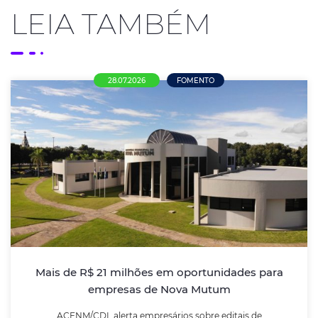
LEIA TAMBÉM
28.07.2026
FOMENTO
Mais de R$ 21 milhões em oportunidades
para empresas de Nova Mutum
ACENM/CDL alerta empresários sobre editais de
credenciamento da Prefeitura e incentiva
participação das empresas locais nas compras
públicas
Mais de R$ 21 milhões em oportunidades para
empresas de Nova Mutum
LEIA MAIS
ACENM/CDL alerta empresários sobre editais de