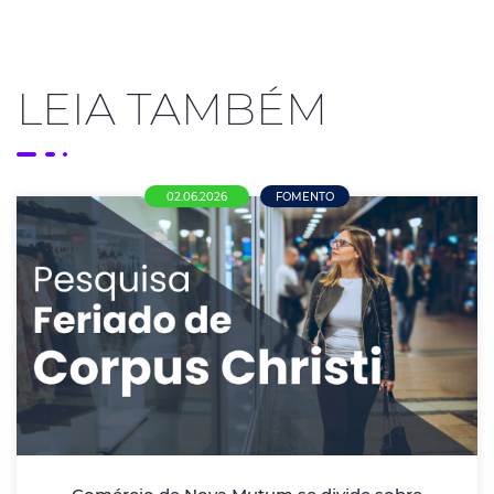
LEIA TAMBÉM
02.06.2026
FOMENTO
Comércio de Nova Mutum se divide sobre
funcionamento no Corpus Christi; maioria
defende liberdade de decisão ao
empresário
Pesquisa realizada pela ACENM/CDL aponta que mais
da metade das empresas pretende fechar as portas
no dia 04 de junho, enquanto empresários defendem