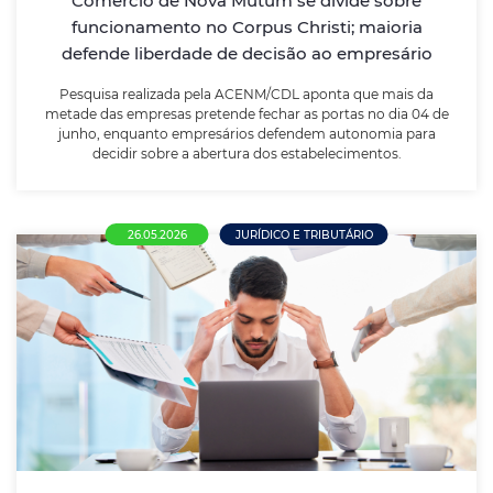
Comércio de Nova Mutum se divide sobre
autonomia para decidir sobre a abertura dos
funcionamento no Corpus Christi; maioria
estabelecimentos.
defende liberdade de decisão ao empresário
Pesquisa realizada pela ACENM/CDL aponta que mais da
LEIA MAIS
metade das empresas pretende fechar as portas no dia 04 de
junho, enquanto empresários defendem autonomia para
decidir sobre a abertura dos estabelecimentos.
26.05.2026
JURÍDICO E TRIBUTÁRIO
Nova NR-1 entra em vigor e amplia
responsabilidade das empresas sobre
saúde mental no trabalho
Atualização da norma obriga empregadores a incluir
riscos psicossociais, como burnout, estresse e