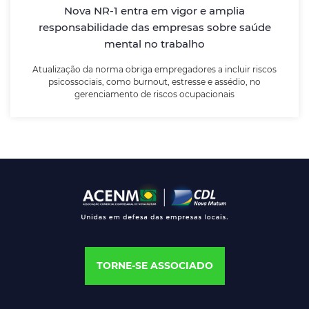
assédio, no gerenciamento de riscos ocupacionais
Nova NR-1 entra em vigor e amplia
responsabilidade das empresas sobre saúde
mental no trabalho
LEIA MAIS
Atualização da norma obriga empregadores a incluir riscos
psicossociais, como burnout, estresse e assédio, no
gerenciamento de riscos ocupacionais
TORNE-SE ASSOCIADO