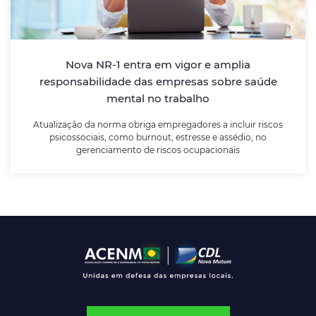
Atualização da norma obriga empregadores a incluir
riscos psicossociais, como burnout, estresse e
assédio, no gerenciamento de riscos ocupacionais
Nova NR-1 entra em vigor e amplia
responsabilidade das empresas sobre saúde
mental no trabalho
LEIA MAIS
Atualização da norma obriga empregadores a incluir riscos
psicossociais, como burnout, estresse e assédio, no
gerenciamento de riscos ocupacionais