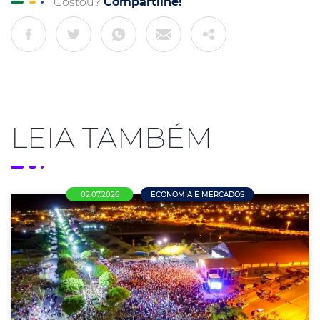
Gostou?
Compartilhe!
LEIA TAMBÉM
02.07.2026
ECONOMIA E MERCADOS
Pesquisa da ACENM/CDL aponta que
maioria dos empresários pretende manter
as empresas fechadas no feriado
municipal de 4 de julho