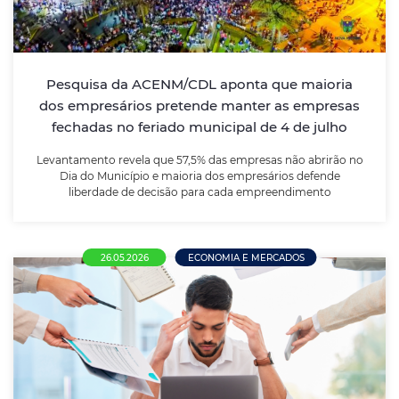
Levantamento revela que 57,5% das empresas não
abrirão no Dia do Município e maioria dos
empresários defende liberdade de decisão para cada
Pesquisa da ACENM/CDL aponta que maioria
empreendimento
dos empresários pretende manter as empresas
fechadas no feriado municipal de 4 de julho
LEIA MAIS
Levantamento revela que 57,5% das empresas não abrirão no
Dia do Município e maioria dos empresários defende
liberdade de decisão para cada empreendimento
26.05.2026
ECONOMIA E MERCADOS
Nova NR-1 entra em vigor e amplia
responsabilidade das empresas sobre
saúde mental no trabalho