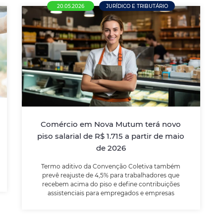
20.05.2026
JURÍDICO E TRIBUTÁRIO
Comércio em Nova Mutum terá
novo piso salarial de R$ 1.715 a
partir de maio de 2026
Termo aditivo da Convenção Coletiva
também prevê reajuste de 4,5% para
trabalhadores que recebem acima do piso e
Comércio em Nova Mutum terá novo
define contribuições assistenciais para
piso salarial de R$ 1.715 a partir de maio
empregados e empresas
de 2026
Termo aditivo da Convenção Coletiva também
LEIA MAIS
prevê reajuste de 4,5% para trabalhadores que
recebem acima do piso e define contribuições
assistenciais para empregados e empresas