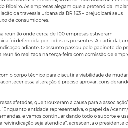
do Ribeiro. As empresas alegam que a pretendida impla
lação da travessia urbana da BR 163 – prejudicará seus
luxo de consumidores.
a reunião onde cerca de 100 empresas estiveram
ica foi defendida por todos os presentes. A partir daí, u
ndicação adiante. O assunto passou pelo gabinete do pr
a reunião realizada na terça-feira com comissão de empr
om o corpo técnico para discutir a viabilidade de mudar
a acontecer essa alteração é preciso aprovar, consideran
esas afetadas, que trouxeram a causa para a associação”
li. “Enquanto entidade representativa, o papel da Acenm
 demandas, e vamos continuar dando todo o suporte e u
a reivindicação seja atendida”, acrescenta o presidente 