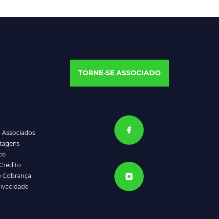
TORNE-SE ASSOCIADO
a Associados
ntagens
co
Crédito
e Cobrança
rivacidade
ATENDIMENTO