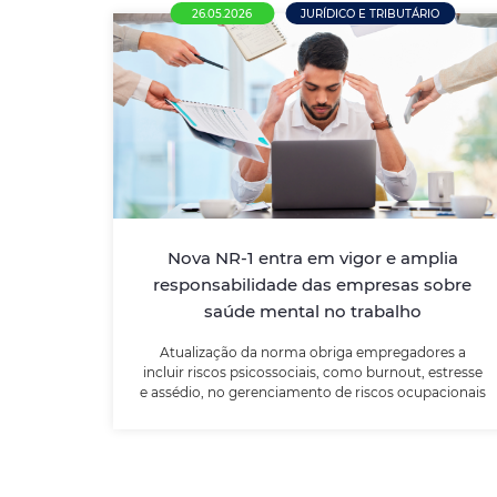
26.05.2026
JURÍDICO E TRIBUTÁRIO
Nova NR-1 entra em vigor e amplia
responsabilidade das empresas
sobre saúde mental no trabalho
Atualização da norma obriga
empregadores a incluir riscos psicossociais,
Nova NR-1 entra em vigor e amplia
como burnout, estresse e assédio, no
gerenciamento de riscos ocupacionais
responsabilidade das empresas sobre
saúde mental no trabalho
Atualização da norma obriga empregadores a
LEIA MAIS
incluir riscos psicossociais, como burnout, estresse
e assédio, no gerenciamento de riscos ocupacionais