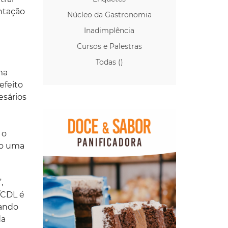
ntação
Núcleo da Gastronomia
Inadimplência
Cursos e Palestras
Todas ()
ma
efeito
esários
 o
do uma
,
/CDL é
sando
da