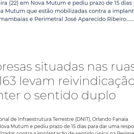
eira (22) em Nova Mutum e pediu prazo de 15 dias
Espaç
Proteção ao Crédito
a Mutum que estão mobilizadas contra a implan
ambaias e Perimetral José Aparecido Ribeiro......
Vante CRM
resas situadas nas rua
163 levam reivindicaçã
ter o sentido duplo
l de Infraestrutura Terrestre (DNIT), Orlando Fanaia
Nova Mutum e pediu prazo de 15 dias para dar uma respo
adas contra a implantação de sentido único na Perime