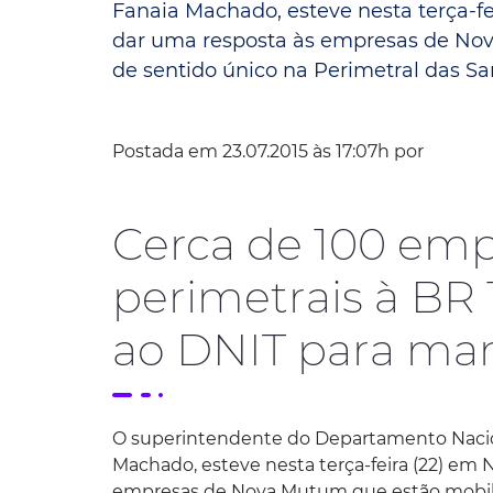
Fanaia Machado, esteve nesta terça-f
dar uma resposta às empresas de Nov
Convênio Parque das Águas
de sentido único na Perimetral das Sam
Convênio Mix da Saúde
Postada em 23.07.2015 às 17:07h por
Cerca de 100 emp
perimetrais à BR 
ao DNIT para man
O superintendente do Departamento Naciona
Machado, esteve nesta terça-feira (22) em 
empresas de Nova Mutum que estão mobiliz