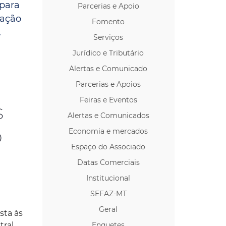
 para
Parcerias e Apoio
os p/ Locação
tação
Fomento
.
Serviços
Jurídico e Tributário
Alertas e Comunicado
Parcerias e Apoios
Feiras e Eventos
s
Alertas e Comunicados
o
Economia e mercados
Espaço do Associado
Datas Comerciais
Institucional
SEFAZ-MT
Geral
sta às
tral
Enquetes