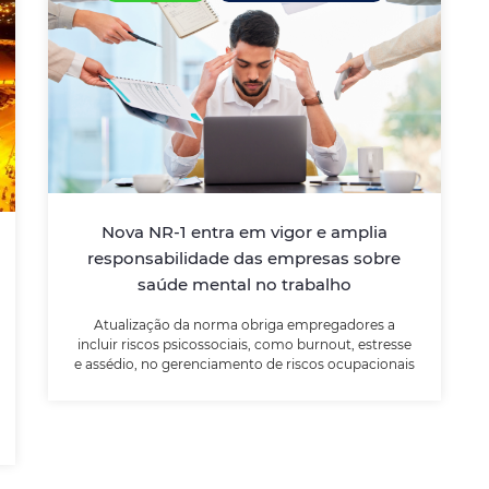
Nova NR-1 entra em vigor e amplia
responsabilidade das empresas
sobre saúde mental no trabalho
Atualização da norma obriga
empregadores a incluir riscos psicossociais,
Nova NR-1 entra em vigor e amplia
como burnout, estresse e assédio, no
gerenciamento de riscos ocupacionais
responsabilidade das empresas sobre
saúde mental no trabalho
Atualização da norma obriga empregadores a
LEIA MAIS
incluir riscos psicossociais, como burnout, estresse
e assédio, no gerenciamento de riscos ocupacionais