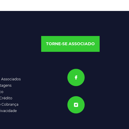
TORNE-SE ASSOCIADO
a Associados
ntagens
co
Crédito
e Cobrança
rivacidade
ATENDIMENTO