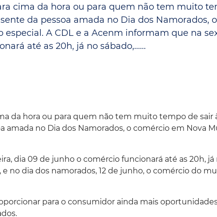
ara cima da hora ou para quem não tem muito t
Espaç
Proteção ao Crédito
resente da pessoa amada no Dia dos Namorados, o
Vante CRM
 especial. A CDL e a Acenm informam que na sex
nará até as 20h, já no sábado,......
ma da hora ou para quem não tem muito tempo de sair 
soa amada no Dia dos Namorados, o comércio em Nova 
a, dia 09 de junho o comércio funcionará até as 20h, já
h, e no dia dos namorados, 12 de junho, o comércio do mu
roporcionar para o consumidor ainda mais oportunidade
ados.