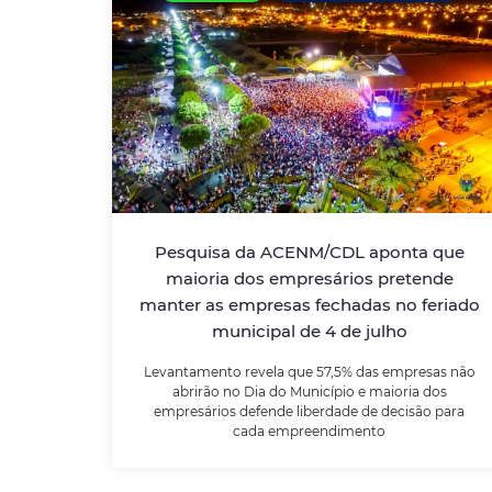
Pesquisa da ACENM/CDL aponta
que maioria dos empresários
pretende manter as empresas
fechadas no feriado municipal de
4 de julho
Pesquisa da ACENM/CDL aponta que
Levantamento revela que 57,5% das
empresas não abrirão no Dia do Município e
maioria dos empresários pretende
maioria dos empresários defende liberdade
manter as empresas fechadas no feriado
de decisão para cada empreendimento
municipal de 4 de julho
Levantamento revela que 57,5% das empresas não
LEIA MAIS
abrirão no Dia do Município e maioria dos
empresários defende liberdade de decisão para
cada empreendimento