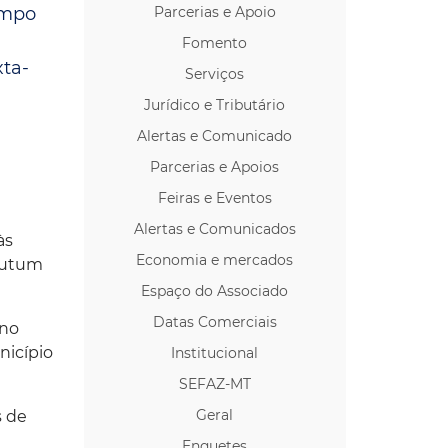
empo
Parcerias e Apoio
os p/ Locação
Fomento
ta-
Serviços
Jurídico e Tributário
Alertas e Comunicado
Parcerias e Apoios
Feiras e Eventos
Alertas e Comunicados
às
Economia e mercados
Mutum
Espaço do Associado
Datas Comerciais
 no
nicípio
Institucional
SEFAZ-MT
Geral
s de
Enquetes