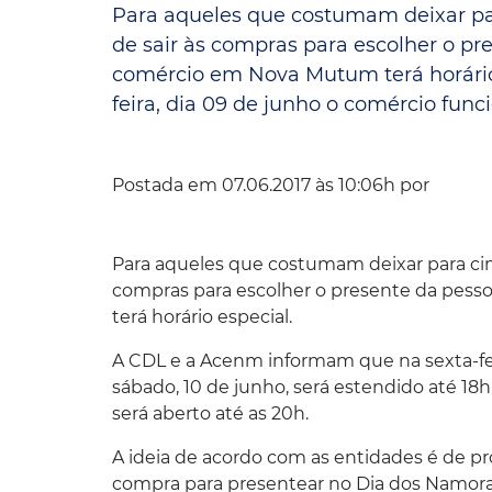
Para aqueles que costumam deixar p
Convênio Parque das Águas
de sair às compras para escolher o p
comércio em Nova Mutum terá horário
Convênio Mix da Saúde
feira, dia 09 de junho o comércio funcio
Postada em 07.06.2017 às 10:06h por
Para aqueles que costumam deixar para ci
compras para escolher o presente da pes
terá horário especial.
A CDL e a Acenm informam que na sexta-feir
sábado, 10 de junho, será estendido até 18
será aberto até as 20h.
A ideia de acordo com as entidades é de p
compra para presentear no Dia dos Namor