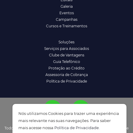
Galeria
Eventos
Campanhas
Cursos e Treinamentos
Soluções
Serviços para Associados
Clube de Vantagens
Guia Telefônico
Proteção ao Crédito
Assessoria de Cobrança
Política de Privacidade
Nós utilizamos Cookies para trazer uma experiência
mais relevante nas suas navegações. Para saber
mais acesse nossa
Política de Privacidade
.
Todos os direitos reservados à ACENM/CDL - Política de Privacidade e
ATENDIMENTO