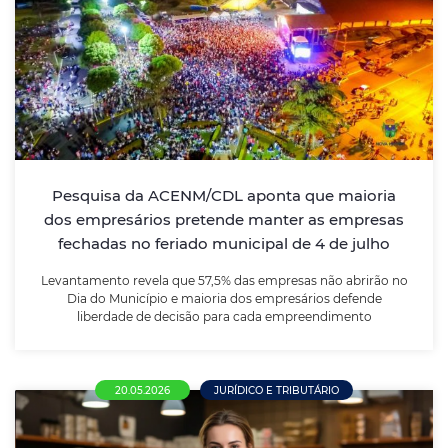
Pesquisa da ACENM/CDL aponta que
maioria dos empresários pretende manter
as empresas fechadas no feriado
municipal de 4 de julho
Levantamento revela que 57,5% das empresas não
abrirão no Dia do Município e maioria dos
empresários defende liberdade de decisão para cada
Pesquisa da ACENM/CDL aponta que maioria
empreendimento
dos empresários pretende manter as empresas
fechadas no feriado municipal de 4 de julho
LEIA MAIS
Levantamento revela que 57,5% das empresas não abrirão no
Dia do Município e maioria dos empresários defende
liberdade de decisão para cada empreendimento
20.05.2026
JURÍDICO E TRIBUTÁRIO