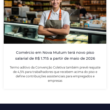
Comércio em Nova Mutum terá novo piso
salarial de R$ 1.715 a partir de maio de
2026
Termo aditivo da Convenção Coletiva também prevê
reajuste de 4,5% para trabalhadores que recebem
acima do piso e define contribuições assistenciais
para empregados e empresas
Comércio em Nova Mutum terá novo piso
salarial de R$ 1.715 a partir de maio de 2026
LEIA MAIS
Termo aditivo da Convenção Coletiva também prevê reajuste
de 4,5% para trabalhadores que recebem acima do piso e
define contribuições assistenciais para empregados e
empresas