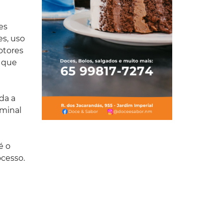
es
es, uso
otores
o que
da a
iminal
é o
ocesso.