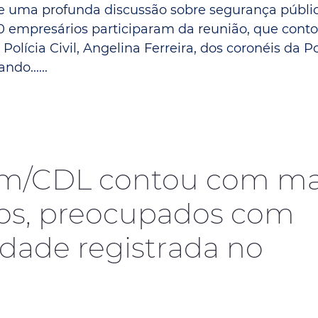
e uma profunda discussão sobre segurança públic
Espaç
Proteção ao Crédito
100 empresários participaram da reunião, que cont
Vante CRM
lícia Civil, Angelina Ferreira, dos coronéis da Po
do......
nm/CDL contou com ma
ios, preocupados com
idade registrada no