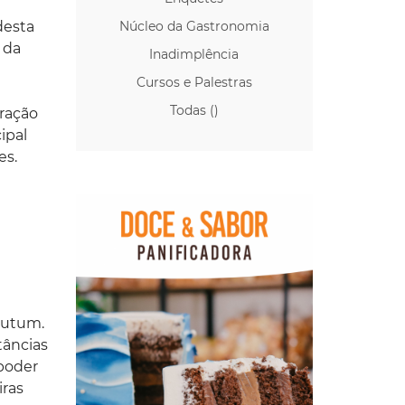
desta
Núcleo da Gastronomia
 da
Inadimplência
Cursos e Palestras
Todas ()
tração
ipal
es.
 Mutum.
tâncias
 poder
iras