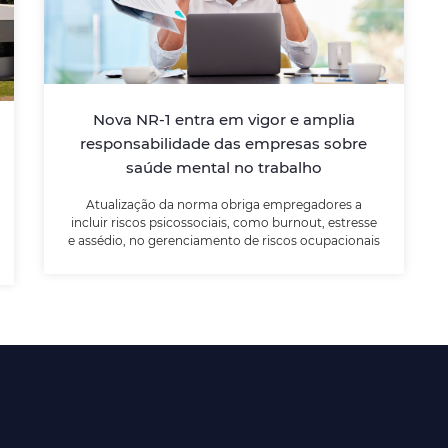
sobre saúde mental no trabalho
Atualização da norma obriga
empregadores a incluir riscos psicossociais,
Nova NR-1 entra em vigor e amplia
como burnout, estresse e assédio, no
gerenciamento de riscos ocupacionais
responsabilidade das empresas sobre
saúde mental no trabalho
Atualização da norma obriga empregadores a
LEIA MAIS
incluir riscos psicossociais, como burnout, estresse
e assédio, no gerenciamento de riscos ocupacionais