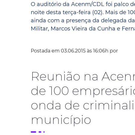
O auditório da Acenm/CDL foi palco d
Convênio Parque das Águas
noite desta terça-feira (02). Mais de 
ainda com a presença da delegada da Po
Convênio Mix da Saúde
Militar, Marcos Vieira da Cunha e Fernan
Postada em 03.06.2015 às 16:06h por
Reunião na Ace
de 100 empresár
onda de criminal
município