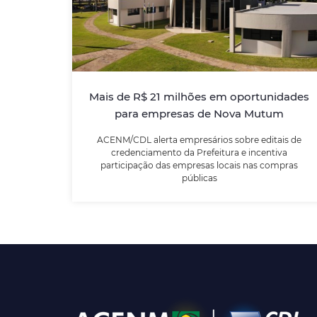
Nova Mutum
ACENM/CDL alerta empresários sobre
editais de credenciamento da Prefeitura e
incentiva participação das empresas locais
Mais de R$ 21 milhões em oportunidades
nas compras públicas
para empresas de Nova Mutum
ACENM/CDL alerta empresários sobre editais de
LEIA MAIS
credenciamento da Prefeitura e incentiva
participação das empresas locais nas compras
públicas