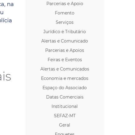
a, na
Parcerias e Apoio
os p/ Locação
ou
Fomento
lícia
Serviços
Jurídico e Tributário
Alertas e Comunicado
Parcerias e Apoios
Feiras e Eventos
Alertas e Comunicados
is
Economia e mercados
Espaço do Associado
Datas Comerciais
Institucional
SEFAZ-MT
Geral
Enquetes