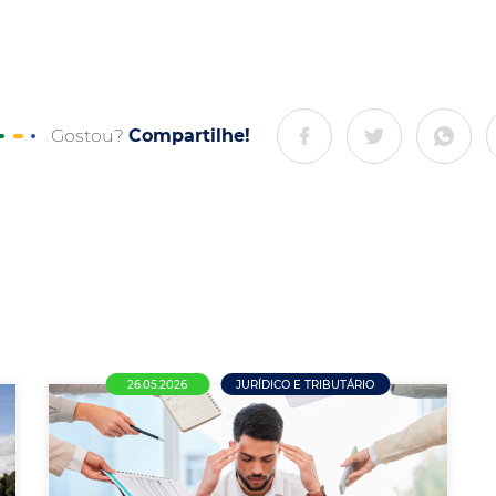
Gostou?
Compartilhe!
26.05.2026
JURÍDICO E TRIBUTÁRIO
Nova NR-1 entra em vigor e amplia
responsabilidade das empresas