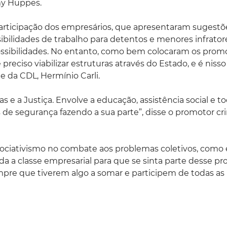
my Huppes.
articipação dos empresários, que apresentaram sugestõ
ibilidades de trabalho para detentos e menores infrator
possibilidades. No entanto, como bem colocaram os prom
 preciso viabilizar estruturas através do Estado, e é niss
 da CDL, Hermínio Carli.
s e a Justiça. Envolve a educação, assistência social e to
e segurança fazendo a sua parte”, disse o promotor cr
ociativismo no combate aos problemas coletivos, como 
da a classe empresarial para que se sinta parte desse pr
re que tiverem algo a somar e participem de todas as