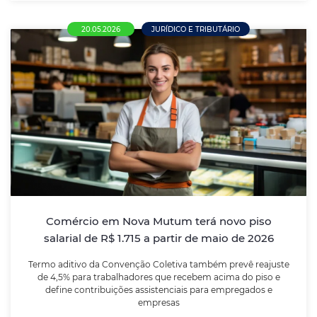
20.05.2026
JURÍDICO E TRIBUTÁRIO
Comércio em Nova Mutum terá novo piso
salarial de R$ 1.715 a partir de maio de
2026
Termo aditivo da Convenção Coletiva também prevê
reajuste de 4,5% para trabalhadores que recebem
acima do piso e define contribuições assistenciais
para empregados e empresas
Comércio em Nova Mutum terá novo piso
salarial de R$ 1.715 a partir de maio de 2026
LEIA MAIS
Termo aditivo da Convenção Coletiva também prevê reajuste
de 4,5% para trabalhadores que recebem acima do piso e
define contribuições assistenciais para empregados e
empresas