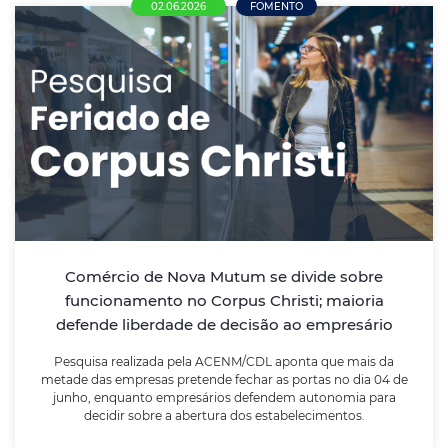
02.06.2026
FOMENTO
Comércio de Nova Mutum se divide sobre
funcionamento no Corpus Christi; maioria
defende liberdade de decisão ao
empresário
Pesquisa realizada pela ACENM/CDL aponta que mais
da metade das empresas pretende fechar as portas
no dia 04 de junho, enquanto empresários defendem
Comércio de Nova Mutum se divide sobre
autonomia para decidir sobre a abertura dos
funcionamento no Corpus Christi; maioria
estabelecimentos.
defende liberdade de decisão ao empresário
Pesquisa realizada pela ACENM/CDL aponta que mais da
LEIA MAIS
metade das empresas pretende fechar as portas no dia 04 de
junho, enquanto empresários defendem autonomia para
decidir sobre a abertura dos estabelecimentos.