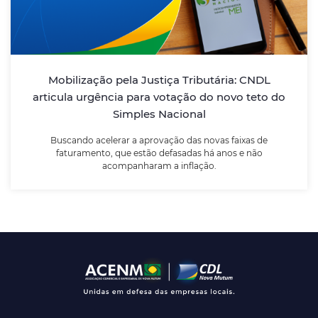
articula urgência para votação do novo
teto do Simples Nacional
Buscando acelerar a aprovação das novas faixas de
Mobilização pela Justiça Tributária: CNDL
faturamento, que estão defasadas há anos e não
articula urgência para votação do novo teto do
acompanharam a inflação.
Simples Nacional
Buscando acelerar a aprovação das novas faixas de
LEIA MAIS
faturamento, que estão defasadas há anos e não
acompanharam a inflação.