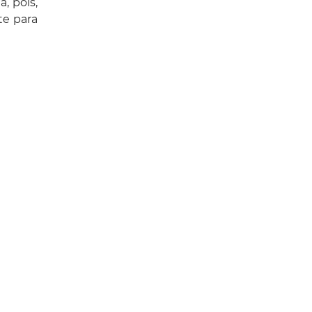
, pois,
te para