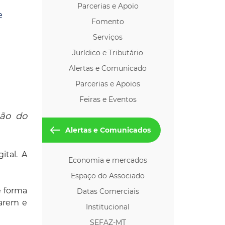
Parcerias e Apoio
os p/ Locação
e
Fomento
Serviços
Jurídico e Tributário
Alertas e Comunicado
Parcerias e Apoios
Feiras e Eventos
são do
Alertas e Comunicados
ital. A
Economia e mercados
Espaço do Associado
e forma
Datas Comerciais
tarem e
Institucional
SEFAZ-MT