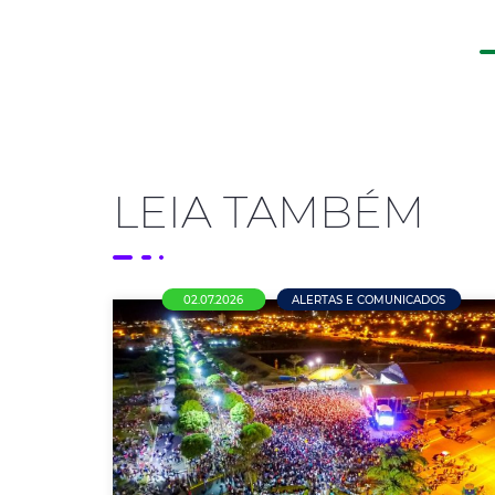
LEIA TAMBÉM
02.07.2026
ALERTAS E COMUNICADOS
Pesquisa da ACENM/CDL aponta
que maioria dos empresários
pretende manter as empresas
fechadas no feriado municipal de
4 de julho