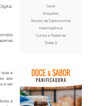
Geral
igital.
Enquetes
Núcleo da Gastronomia
Inadimplência
orridos
Cursos e Palestras
 apenas
Todas ()
m que a
sso aos
a a ser
dores e