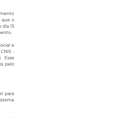
gamento
é que o
 dia 15
mento.
cial e
 CNIS -
. Esse
os pelo
el para
sistema