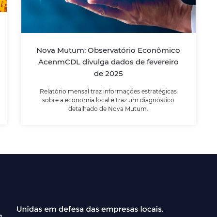
Relatório mensal traz informações
estratégicas sobre a economia local e traz
um diagnóstico detalhado de Nova Mutum.
Nova Mutum: Observatório Econômico
AcenmCDL divulga dados de fevereiro
de 2025
LEIA MAIS
Relatório mensal traz informações estratégicas
sobre a economia local e traz um diagnóstico
detalhado de Nova Mutum.