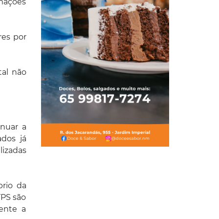
rmações
res por
tal não
inuar a
ados já
izadas
rio da
TPS são
ente a