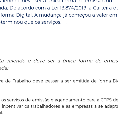
 valendo e deve ser a única forma de emissão do
Espaç
Proteção ao Crédito
da; De acordo com a Lei 13.874/2019, a Carteira d
e forma Digital. A mudança já começou a valer em
Vante CRM
erminou que os serviços......
está valendo e deve ser a única forma de emis
nda;
ra de Trabalho deve passar a ser emitida de forma Dig
 os serviços de emissão e agendamento para a CTPS d
 incentivar os trabalhadores e as empresas a se adap
l.