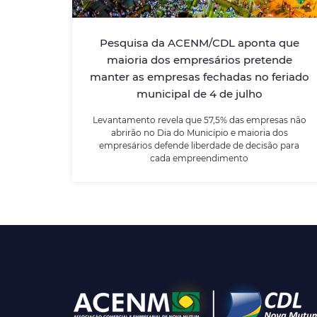
Pesquisa da ACENM/CDL aponta que
Levantamento revela que 57,5% das
empresas não abrirão no Dia do Município e
maioria dos empresários pretende
maioria dos empresários defende liberdade
manter as empresas fechadas no feriado
de decisão para cada empreendimento
municipal de 4 de julho
Levantamento revela que 57,5% das empresas não
LEIA MAIS
abrirão no Dia do Município e maioria dos
empresários defende liberdade de decisão para
cada empreendimento