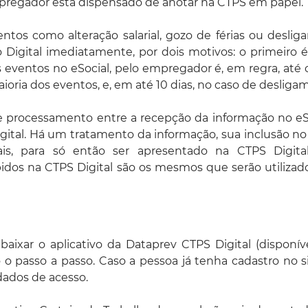
empregador está dispensado de anotar na CTPS em papel.
ntos como alteração salarial, gozo de férias ou desli
o Digital imediatamente, por dois motivos: o primeiro 
eventos no eSocial, pelo empregador é, em regra, até o
ioria dos eventos, e, em até 10 dias, no caso de desliga
processamento entre a recepção da informação no eSo
gital. Há um tratamento da informação, sua inclusão no
ais, para só então ser apresentado na CTPS Digital
dos na CTPS Digital são os mesmos que serão utilizad
baixar o aplicativo da Dataprev CTPS Digital (disponív
 o passo a passo. Caso a pessoa já tenha cadastro no 
dados de acesso.