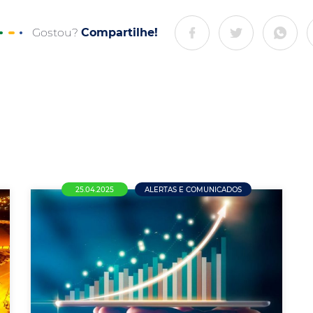
Gostou?
Compartilhe!
25.04.2025
ALERTAS E COMUNICADOS
Nova Mutum: Observatório
Econômico AcenmCDL divulga
dados de fevereiro de 2025