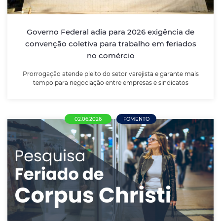
Prorrogação atende pleito do setor varejista e
garante mais tempo para negociação entre
empresas e sindicatos
Governo Federal adia para 2026 exigência de
convenção coletiva para trabalho em feriados
LEIA MAIS
no comércio
Prorrogação atende pleito do setor varejista e garante mais
tempo para negociação entre empresas e sindicatos
02.06.2026
FOMENTO
Comércio de Nova Mutum se divide sobre
funcionamento no Corpus Christi; maioria
defende liberdade de decisão ao
empresário