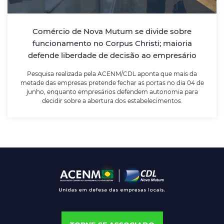
Pesquisa realizada pela ACENM/CDL aponta que mais
da metade das empresas pretende fechar as portas
no dia 04 de junho, enquanto empresários defendem
Comércio de Nova Mutum se divide sobre
autonomia para decidir sobre a abertura dos
funcionamento no Corpus Christi; maioria
estabelecimentos.
defende liberdade de decisão ao empresário
Pesquisa realizada pela ACENM/CDL aponta que mais da
LEIA MAIS
metade das empresas pretende fechar as portas no dia 04 de
junho, enquanto empresários defendem autonomia para
decidir sobre a abertura dos estabelecimentos.