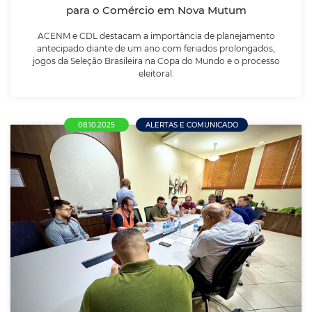
para o Comércio em Nova Mutum
LEIA MAIS
ACENM e CDL destacam a importância de planejamento
antecipado diante de um ano com feriados prolongados,
jogos da Seleção Brasileira na Copa do Mundo e o processo
eleitoral.
08.10.2025
ALERTAS E COMUNICADO
AcenmCDL Questiona Projeto de Lei que
Institui Feriado Escolar em Nova Mutum
Durante reunião com vereadores, representantes do
comércio destacam preocupações econômicas e