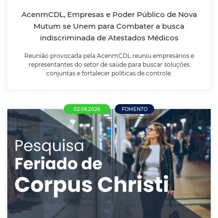
AcenmCDL, Empresas e Poder Público de Nova
Mutum se Unem para Combater a busca
LEIA MAIS
indiscriminada de Atestados Médicos
Reunião provocada pela AcenmCDL reuniu empresários e
representantes do setor de saúde para buscar soluções
conjuntas e fortalecer políticas de controle.
02.06.2026
FOMENTO
Comércio de Nova Mutum se divide sobre
funcionamento no Corpus Christi; maioria
defende liberdade de decisão ao
empresário
Pesquisa realizada pela ACENM/CDL aponta que mais