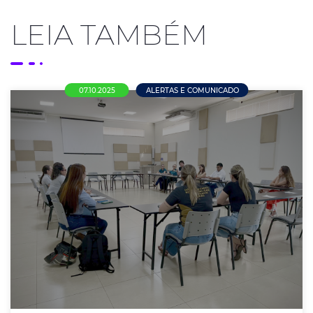
LEIA TAMBÉM
07.10.2025
ALERTAS E COMUNICADO
AcenmCDL, Empresas e Poder Público de
Nova Mutum se Unem para Combater a
busca indiscriminada de Atestados
Médicos
Reunião provocada pela AcenmCDL reuniu
empresários e representantes do setor de saúde para
buscar soluções conjuntas e fortalecer políticas de
controle.