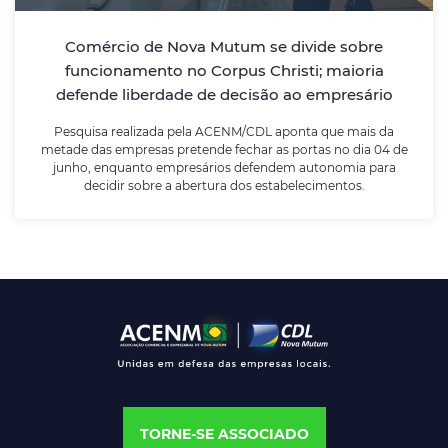
da metade das empresas pretende fechar as portas
no dia 04 de junho, enquanto empresários defendem
Comércio de Nova Mutum se divide sobre
autonomia para decidir sobre a abertura dos
funcionamento no Corpus Christi; maioria
estabelecimentos.
defende liberdade de decisão ao empresário
Pesquisa realizada pela ACENM/CDL aponta que mais da
LEIA MAIS
metade das empresas pretende fechar as portas no dia 04 de
junho, enquanto empresários defendem autonomia para
decidir sobre a abertura dos estabelecimentos.
TORNE-SE ASSOCIADO