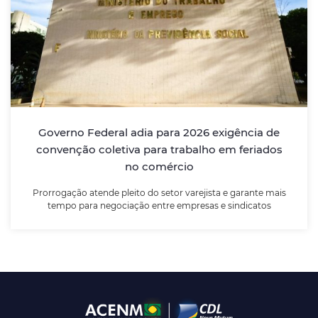
Governo Federal adia para 2026 exigência
de convenção coletiva para trabalho em
feriados no comércio
Prorrogação atende pleito do setor varejista e
garante mais tempo para negociação entre
empresas e sindicatos
Governo Federal adia para 2026 exigência de
convenção coletiva para trabalho em feriados
LEIA MAIS
no comércio
Prorrogação atende pleito do setor varejista e garante mais
tempo para negociação entre empresas e sindicatos