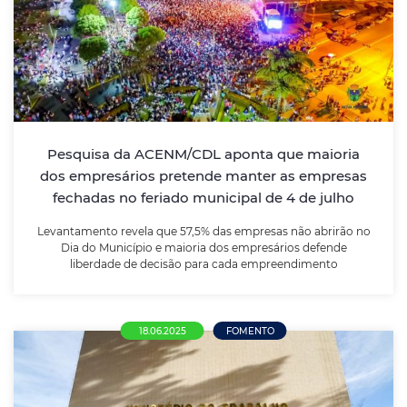
maioria dos empresários pretende manter
as empresas fechadas no feriado
municipal de 4 de julho
Levantamento revela que 57,5% das empresas não
abrirão no Dia do Município e maioria dos
empresários defende liberdade de decisão para cada
Pesquisa da ACENM/CDL aponta que maioria
empreendimento
dos empresários pretende manter as empresas
fechadas no feriado municipal de 4 de julho
LEIA MAIS
Levantamento revela que 57,5% das empresas não abrirão no
Dia do Município e maioria dos empresários defende
liberdade de decisão para cada empreendimento
18.06.2025
FOMENTO