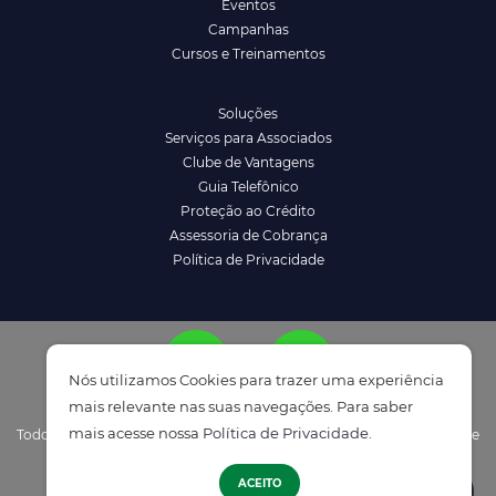
Eventos
Campanhas
Cursos e Treinamentos
Soluções
Serviços para Associados
Clube de Vantagens
Guia Telefônico
Proteção ao Crédito
Assessoria de Cobrança
Política de Privacidade
Nós utilizamos Cookies para trazer uma experiência
mais relevante nas suas navegações. Para saber
mais acesse nossa
Política de Privacidade
.
Todos os direitos reservados à ACENM/CDL - Política de Privacidade e
ATENDIMENTO
Termos de Uso
ACEITO