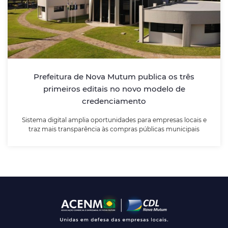
credenciamento
Sistema digital amplia oportunidades para empresas
locais e traz mais transparência às compras públicas
municipais
Prefeitura de Nova Mutum publica os três
primeiros editais no novo modelo de
LEIA MAIS
credenciamento
Sistema digital amplia oportunidades para empresas locais e
traz mais transparência às compras públicas municipais