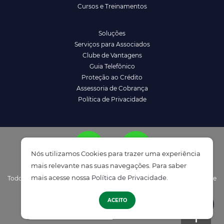
Cursos e Treinamentos
Soluções
Serviços para Associados
Clube de Vantagens
Guia Telefônico
Proteção ao Crédito
Assessoria de Cobrança
Política de Privacidade
Nós utilizamos Cookies para trazer uma experiência
mais relevante nas suas navegações. Para saber
mais acesse nossa
Política de Privacidade
.
Todos os direitos reservados à ACENM/CDL - Política de Privacidade e
ATENDIMENTO
Termos de Uso
ACEITO
Desenvolvido por
Elo Ideias