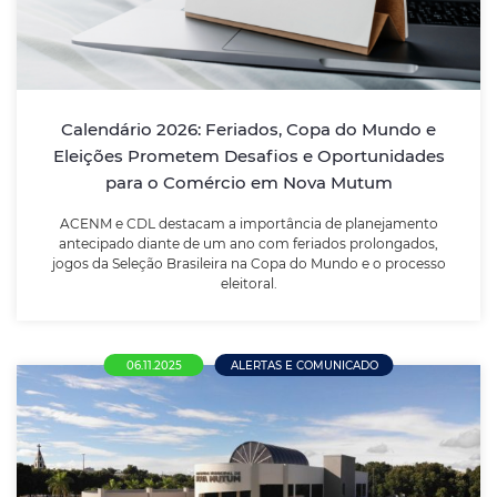
Mutum
ACENM e CDL destacam a importância de
planejamento antecipado diante de um ano com
Calendário 2026: Feriados, Copa do Mundo e
feriados prolongados, jogos da Seleção Brasileira na
Copa do Mundo e o processo eleitoral.
Eleições Prometem Desafios e Oportunidades
para o Comércio em Nova Mutum
LEIA MAIS
ACENM e CDL destacam a importância de planejamento
antecipado diante de um ano com feriados prolongados,
jogos da Seleção Brasileira na Copa do Mundo e o processo
eleitoral.
06.11.2025
ALERTAS E COMUNICADO
Prefeitura de Nova Mutum publica os três
primeiros editais no novo modelo de