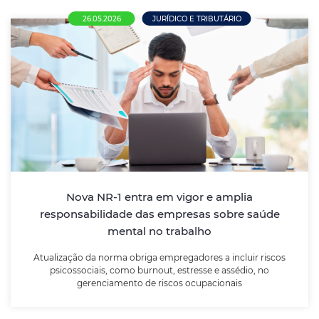
26.05.2026
JURÍDICO E TRIBUTÁRIO
Nova NR-1 entra em vigor e amplia
responsabilidade das empresas sobre
saúde mental no trabalho
Atualização da norma obriga empregadores a incluir
riscos psicossociais, como burnout, estresse e
assédio, no gerenciamento de riscos ocupacionais
Nova NR-1 entra em vigor e amplia
responsabilidade das empresas sobre saúde
mental no trabalho
LEIA MAIS
Atualização da norma obriga empregadores a incluir riscos
psicossociais, como burnout, estresse e assédio, no
gerenciamento de riscos ocupacionais