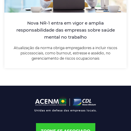
Atualização da norma obriga empregadores a incluir
riscos psicossociais, como burnout, estresse e
assédio, no gerenciamento de riscos ocupacionais
Nova NR-1 entra em vigor e amplia
responsabilidade das empresas sobre saúde
mental no trabalho
LEIA MAIS
Atualização da norma obriga empregadores a incluir riscos
psicossociais, como burnout, estresse e assédio, no
gerenciamento de riscos ocupacionais
TORNE-SE ASSOCIADO