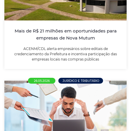
ACENM/CDL alerta empresários sobre editais de
credenciamento da Prefeitura e incentiva
participação das empresas locais nas compras
públicas
Mais de R$ 21 milhões em oportunidades para
empresas de Nova Mutum
LEIA MAIS
ACENM/CDL alerta empresários sobre editais de
credenciamento da Prefeitura e incentiva participação das
empresas locais nas compras públicas
26.05.2026
JURÍDICO E TRIBUTÁRIO
Nova NR-1 entra em vigor e amplia
responsabilidade das empresas sobre
saúde mental no trabalho