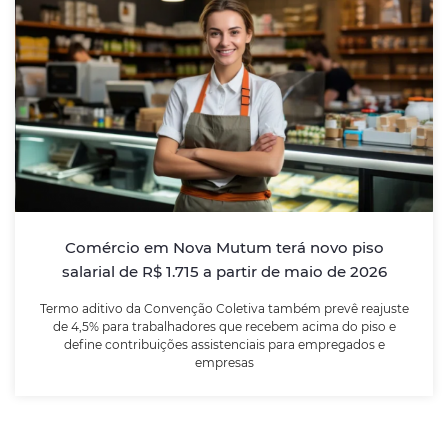
Comércio em Nova Mutum terá novo piso
salarial de R$ 1.715 a partir de maio de
2026
Termo aditivo da Convenção Coletiva também prevê
reajuste de 4,5% para trabalhadores que recebem
acima do piso e define contribuições assistenciais
para empregados e empresas
Comércio em Nova Mutum terá novo piso
salarial de R$ 1.715 a partir de maio de 2026
LEIA MAIS
Termo aditivo da Convenção Coletiva também prevê reajuste
de 4,5% para trabalhadores que recebem acima do piso e
define contribuições assistenciais para empregados e
empresas