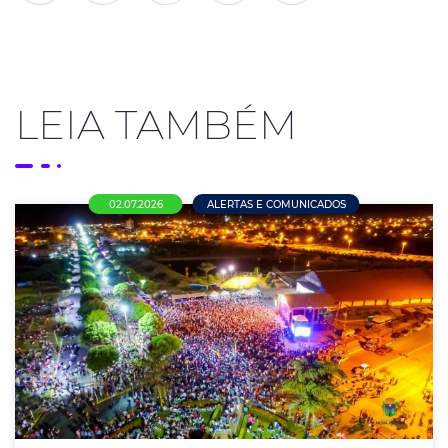
LEIA TAMBÉM
02.07.2026
ALERTAS E COMUNICADOS
Pesquisa da ACENM/CDL aponta que
maioria dos empresários pretende manter
as empresas fechadas no feriado
municipal de 4 de julho
Levantamento revela que 57,5% das empresas não
abrirão no Dia do Município e maioria dos