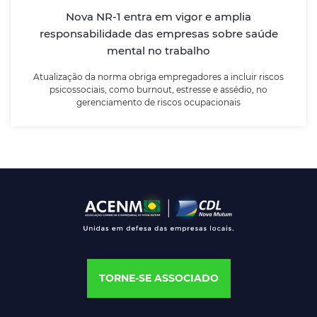
riscos psicossociais, como burnout, estresse e
assédio, no gerenciamento de riscos ocupacionais
Nova NR-1 entra em vigor e amplia
responsabilidade das empresas sobre saúde
mental no trabalho
LEIA MAIS
Atualização da norma obriga empregadores a incluir riscos
psicossociais, como burnout, estresse e assédio, no
gerenciamento de riscos ocupacionais
TORNE-SE ASSOCIADO