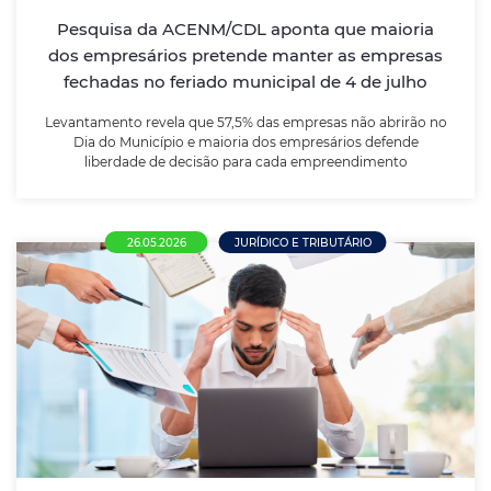
empresários defende liberdade de decisão para cada
Pesquisa da ACENM/CDL aponta que maioria
empreendimento
dos empresários pretende manter as empresas
fechadas no feriado municipal de 4 de julho
LEIA MAIS
Levantamento revela que 57,5% das empresas não abrirão no
Dia do Município e maioria dos empresários defende
liberdade de decisão para cada empreendimento
26.05.2026
JURÍDICO E TRIBUTÁRIO
Nova NR-1 entra em vigor e amplia
responsabilidade das empresas sobre
saúde mental no trabalho
Atualização da norma obriga empregadores a incluir