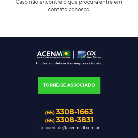
Caso não encontre o que procura entre em
contato conosco.
TORNE-SE ASSOCIADO
3308-1663
(65)
3308-3831
(65)
atendimento@acenmcdl.com.br